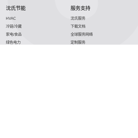
沈氏节能
服务支持
HVAC
沈氏服务
冷链/冷藏
下载文档
家电/食品
全球服务网络
绿色电力
定制服务
海工船舶
视频
氢能源
子公司
航空 & 航天
杭州微控
动力总成
浙江微智源
工业气体
精细化工
详细了解当我们
售后网站名称电话
187 5820 8828 （腾讯微信同号）