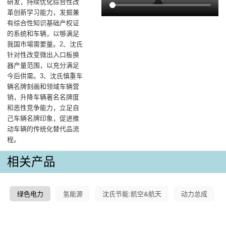
研发，持续优化综合性改
革创新学习能力，发掘兼
有综合性知识基础产权证
的系统和车辆，以够满足
我国市場需要量。2、沈氏
针对性改变微出入口板换
器产量范围，以充分满足
今后供需。3、沈氏慎重车
辆名牌刻画和领域车辆营
销，升降车辆著名名牌度
和恶性竞争能力，立足自
己车辆名牌印象，促进推
动车辆的传统化替代品流
程。
相关产品
绿色电力
氢能源
沈氏节能:航空&航天
动力总成