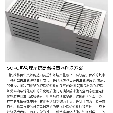
SOFC热管理系统高温换热器解决方案
时间推移再生资源的趋向贫乏和坏境严重破坏，高效能、保养的其中
一种新型再生资源联合开发与用将已成为21世经再生资源成长的核心
的选择，固状钝化物锅炉锅炉燃料油锂電池(SOFC)就是种将锅炉锅
炉燃料油与钝化剂中的催化物质能同时换算成动能的全固态硬盘电催
化物质并网发电试验装置，电量换算转化率高，达到到60%差不多，
存在的热做好热电联供转化率达到到80%上文，是到目前为止源于前
沿性、也是技能的难度是最高的的新锅炉锅炉燃料油锂電池，世纪上
经济落后我国一般把它做为其中一种策略存储技能。沈氏科学生产的