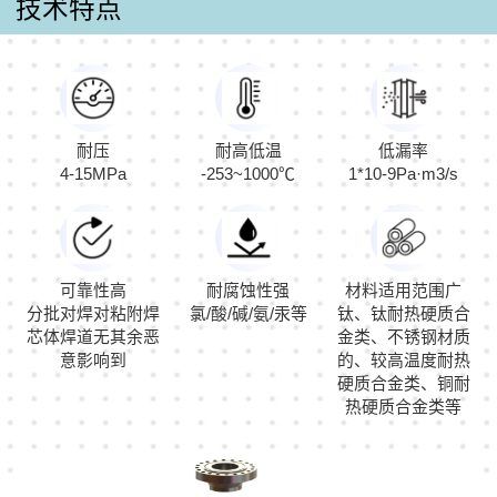
技术特点
耐压
耐高低温
低漏率
4-15MPa
-253~1000℃
1*10-9Pa·m3/s
可靠性高
耐腐蚀性强
材料适用范围广
分批对焊对粘附焊
氯/酸/碱/氨/汞等
钛、钛耐热硬质合
芯体焊道无其余恶
金类、不锈钢材质
意影响到
的、较高温度耐热
硬质合金类、铜耐
热硬质合金类等