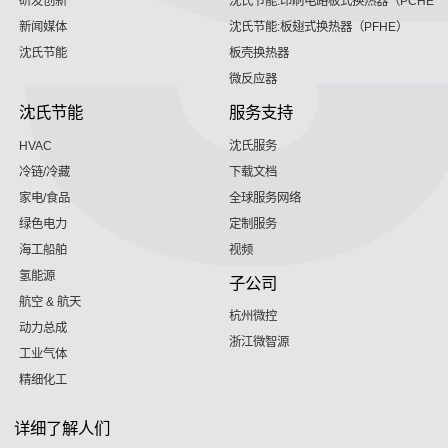
研发创新
沈氏节能:印刷电路板式换热器（PCHE）
新闻媒体
沈氏节能:板翅式换热器（PFHE）
沈氏节能
板壳换热器
微反应器
沈氏节能
服务支持
HVAC
沈氏服务
冷链/冷藏
下载文档
家电/食品
全球服务网络
绿色电力
定制服务
海工船舶
视频
氢能源
子公司
航空 & 航天
杭州微控
动力总成
浙江微智源
工业气体
精细化工
详细了解人们