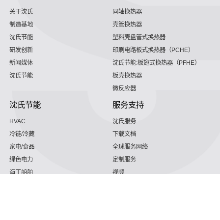
关于沈氏
同轴换热器
制造基地
壳管换热器
沈氏节能
塑料壳盘管式换热器
研发创新
印刷电路板式换热器（PCHE）
新闻媒体
沈氏节能:板翅式换热器（PFHE）
沈氏节能
板壳换热器
微反应器
沈氏节能
服务支持
HVAC
沈氏服务
冷链/冷藏
下载文档
家电/食品
全球服务网络
绿色电力
定制服务
海工船舶
视频
氢能源
子公司
航空 & 航天
杭州微控
动力总成
浙江微智源