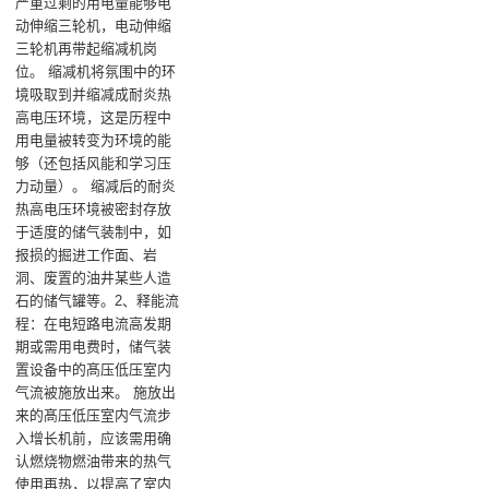
严重过剩的用电量能够电
动伸缩三轮机，电动伸缩
三轮机再带起缩减机岗
位‌。 缩减机将氛围中的环
境吸取到并缩减成耐炎热
高电压环境，这是历程中
用电量被转变为环境的能
够（还包括风能和学习压
力动量）‌。 缩减后的耐炎
热高电压环境被密封存放
于适度的储气装制中，如
报损的掘进工作面、岩
洞、废置的油井某些人造
石的储气罐等‌。‌2、释能流
程‌：在电短路电流高发期
期或需用电费时，储气装
置设备中的髙压低压室内
气流被施放出来‌。 施放出
来的髙压低压室内气流步
入增长机前，应该需用确
认燃烧物燃油带来的热气
使用再热，以提高了室内