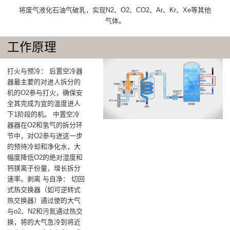
将废气液化石油气破乳，实现N2、O2、CO2、Ar、Kr、Xe等其他
气体。
工作原理
打火与预冷‌： 后置空冷器
器最主要的对进人拆分的
机的O2参与打火，确保安
全其完成为宜的溫度进人
下1阶段的机‌。 中置空冷
器器在O2和氢气的拆分环
节中，对O2参与进这一步
的预待冷却和净化水，大
幅度降低O2的绝对湿度和
钙镁离子份量，增长拆分
速率‌。剥离 与自净‌： 切回
式热交换器（如可逆转式
热交换器）通过使的大气
与o2、N2和污氮通过热交
换，将的大气急冷到将近