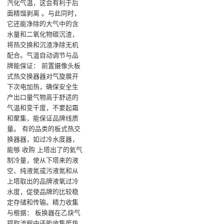
汽化气温，这会有利于后
面精馏剥离 。与此同时，
它还能净除的大气中的含
水量和二氧化物碳沉渣，
将热交换和沉渣净除无机
配合‌。气温自动调节与品
牌能保证‌： 前置摄像头板
式热交换器器对气旋展开
下次电加热，确保安全生
产出口量气物高于舒适的
气温和变干度，不要起霜
和聚集，能保证品牌线质
量‌。 有的品类的板式热交
换器器，如过冷水度器，
能够 收购 上塔出了的氦气
制冷量，使从下塔来的液
空、纯液氮或污液氮和从
上塔取出的品牌液氧过冷
水度，促使品牌的比较稳
定存储和传输‌。精力收集
与根据‌： 板换器在乙炔气
提取流程中还能收集废热