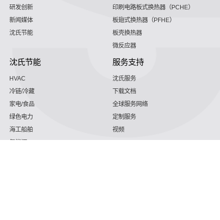
研发创新
印刷电路板式换热器（PCHE）
新闻媒体
板翅式换热器（PFHE）
沈氏节能
板壳换热器
微反应器
沈氏节能
服务支持
HVAC
沈氏服务
冷链/冷藏
下载文档
家电/食品
全球服务网络
绿色电力
定制服务
海工船舶
视频
氢能源
子公司
沈氏节能:航空 & 航天
杭州微控
动力总成
浙江微智源
工业气体
精细化工
掌握小编